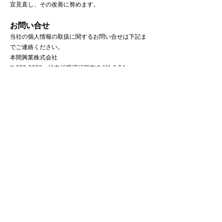
宜見直し、その改善に努めます。
お問い合せ
当社の個人情報の取扱に関するお問い合せは下記ま
でご連絡ください。
本間興業株式会社
〒239-0836 神奈川県横須賀市内川1-8-54
TEL:046-834-1221 FAX:046-835-2278
本間興業株式会社
プライバシーポリシー
M-1
会社情報